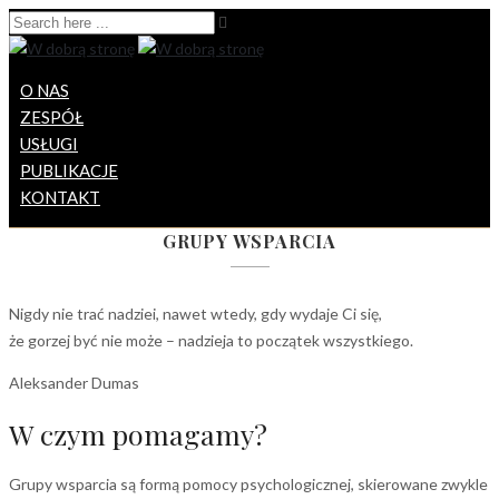
O NAS
ZESPÓŁ
USŁUGI
PUBLIKACJE
KONTAKT
GRUPY WSPARCIA
Nigdy nie trać nadziei, nawet wtedy, gdy wydaje Ci się,
że gorzej być nie może – nadzieja to początek wszystkiego.
Aleksander Dumas
W czym pomagamy?
Grupy wsparcia są formą pomocy psychologicznej, skierowane zwykle