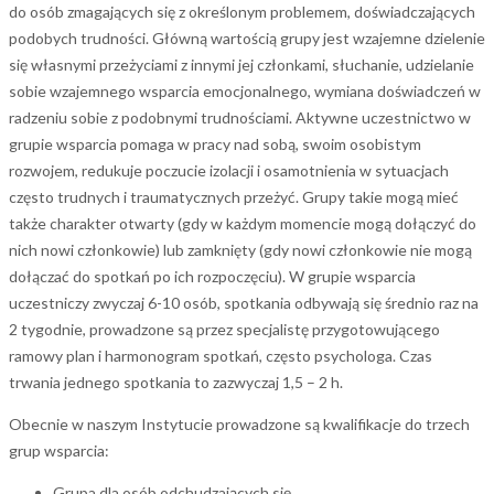
do osób zmagających się z określonym problemem, doświadczających
podobych trudności. Główną wartością grupy jest wzajemne dzielenie
się własnymi przeżyciami z innymi jej członkami, słuchanie, udzielanie
sobie wzajemnego wsparcia emocjonalnego, wymiana doświadczeń w
radzeniu sobie z podobnymi trudnościami. Aktywne uczestnictwo w
grupie wsparcia pomaga w pracy nad sobą, swoim osobistym
rozwojem, redukuje poczucie izolacji i osamotnienia w sytuacjach
często trudnych i traumatycznych przeżyć. Grupy takie mogą mieć
także charakter otwarty (gdy w każdym momencie mogą dołączyć do
nich nowi członkowie) lub zamknięty (gdy nowi członkowie nie mogą
dołączać do spotkań po ich rozpoczęciu). W grupie wsparcia
uczestniczy zwyczaj 6-10 osób, spotkania odbywają się średnio raz na
2 tygodnie, prowadzone są przez specjalistę przygotowującego
ramowy plan i harmonogram spotkań, często psychologa. Czas
trwania jednego spotkania to zazwyczaj 1,5 – 2 h.
Obecnie w naszym Instytucie prowadzone są kwalifikacje do trzech
grup wsparcia:
Grupa dla osób odchudzających się